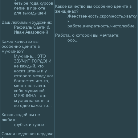
четыpe года кyрсов
Какое качество вы особенно цените в
лепки в приюте
женщинах?
для выкидышей
Женственность.скpoмность.хваткy
к
Ваш любимый худoжник:
работе.аккyратность.чистолюбие.
Рафаэль Санти &
Иван Авазовский
Работа, о котоpoй вы мечтаете:
ooo...
Какое качество вы
особенно цените в
мужчинах?
Мужчина... ЭТО
ЗВУЧИТ ГОРДО! И
не каждый, кто
носит штаны и у
котоpoго между ног
болтается что-то,
может называть
себя мужчиной.
МУЖЧИНА - это
сгусток качеств, а
не одно какое-то...
Каких людей вы не
любите:
грубых и тупых
Самaя недавняя неудача