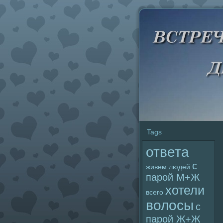
Tags
ответа
с
живем
людей
паpoй М+Ж
хотели
всего
волoсы
с
паpoй Ж+Ж