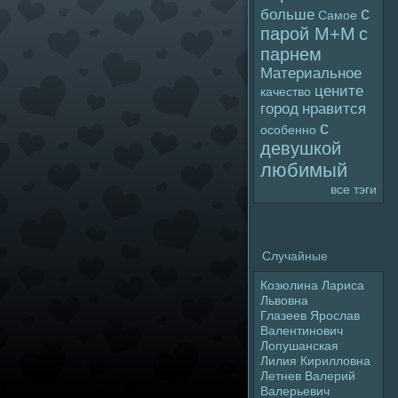
с
больше
Самое
паpoй М+М
с
парнем
Материальное
цените
качество
гоpoд
нравится
с
особенно
девушкой
любимый
все тэги
Случайные
Козюлина Лариса
Львовна
Глазеев Яpoслав
Валентинович
Лопушанская
Лилия Кириллoвна
Летнев Валерий
Валерьевич