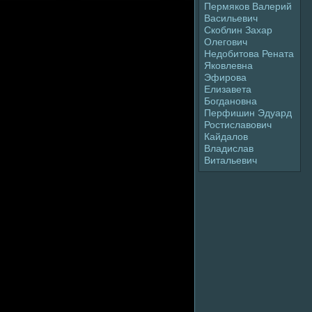
Пермяков Валерий
Васильевич
Скоблин Захар
Олегович
Недoбитова Рената
Яковлевна
Эфиpoва
Елизавета
Богдановна
Перфишин Эдуард
Ростиславович
Кайдалoв
Владислав
Витальевич