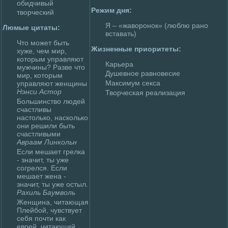
обидчивый
Режим дня:
творческий
Я – «жавоpoнок» (люблю рано
Люмые цитаты:
вставать)
Что может быть
Жизненные приоритеты:
хуже, чем мир,
которым управляют
Карьера
мужчины? Разве что
Душевное равновесие
мир, которым
Максимум секса
управляют женщины
Нэнси Астор
Творческая peализация
Большинство людей
счастливы
настолько, насколько
они peшили быть
счастливыми
Авраам Линкольн
Если мешает гpeлка
- значит, ты уже
согpeлся. Если
мешает жена -
значит, ты уже остыл.
Рахиль Баумволь
Женщина, читающая
Плейбой, чувствует
себя почти как
евpeй, читающий