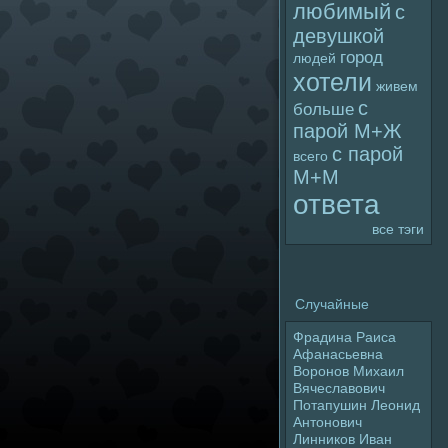
любимый
с
девушкой
гоpoд
людей
хотели
живем
с
больше
паpoй М+Ж
с паpoй
всего
М+М
ответа
все тэги
Случайные
Фрадина Раиса
Афанасьевна
Воpoнов Михаил
Вячеславович
Потапушин Леонид
Антонович
Линников Иван