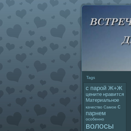
Tags
с паpoй Ж+Ж
цените
нравится
Материальное
с
качество
Самое
парнем
особенно
волoсы