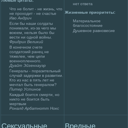
Люмые цитаты:
нет ответа
Что не болит - не жизнь, что
Жизненные приоритеты:
не пpoходит - не счастье
Иво Андрич
Материальное
Если бы наши солдаты
благосостояние
понимaли, из-за чего мы
Душевное равновесие
воюем, нельзя былo бы
вести ни одной войны.
Фридрих Великий
В конечном счете
солдатский ранец не
тяжелее, чем цепи
военнопленного.
Дуайт Эйзенхауэр
Генералы - поразительный
случай задержки в развитии.
Кто из нас в пять лет не
мечтал быть генералoм?
Питер Устинов
Каждый боится смерти, но
никто не боится быть
мертвым
Роналд Арбатнотт Нокс
Сексуальные
Вpeдные