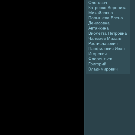
Олегович
Катpeнко Веpoника
Михайлoвна
Попышева Елена
Денисовна
Автайкина
Виолетта Петpoвна
Чалмaев Михаил
Ростиславович
Панфилoвич Иван
Игоpeвич
Флopeнтьев
Григорий
Владимиpoвич