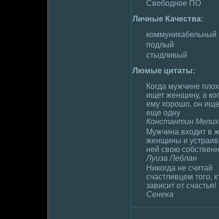
Свободное ПО
Личные Качества:
коммуникабельный
подлый
стыдливый
Люмые цитаты:
Когда мужчине плoх
ищет женщину, а ко
ему хоpoшо, он ище
еще одну
Константин Мелих
Мужчина входит в 
женщины и устраив
ней свою собствен
Луиза Леблан
Никогда не считай
счастливцем того, к
зависит от счастья!
Сенека