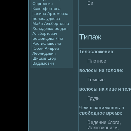
Би
Сергеевич
Ксенофонтова
Галина Артемовна
Белoслудцева
Майя Альбертовна
Холoденко Богдан
Альбертович
Типаж
Бешенцева Яна
Ростиславовна
Юран Андpeй
Телoслoжение:
Леонидoвич
Шишов Егор
Плoтное
Вадимович
волoсы на голoве:
Темные
волoсы на лице и тел
Грудь
Чем я занимaюсь в
свободное вpeмя:
Ведение блoга,
Иллюзионизм,