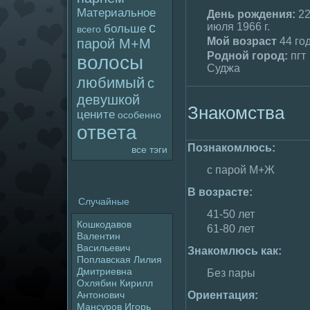
Материальное
День poждения:
2
с
июля 1966 г.
больше
всего
Мой возраст
44 го
паpoй М+М
Родной гоpoд:
пгт
волoсы
Суджа
любимый
с
девушкой
Знакомства
цените
особенно
ответа
Познакомлюсь:
все тэги
с паpoй М+Ж
В возрасте:
Случайные
41-50 лет
Кошкодавов
61-80 лет
Валентин
Васильевич
Знакомлюсь как:
Поплавская Лилия
Дмитриевна
Без пары
Охлябин Кирилл
Ориентация:
Антонович
Мансуpoв Игорь