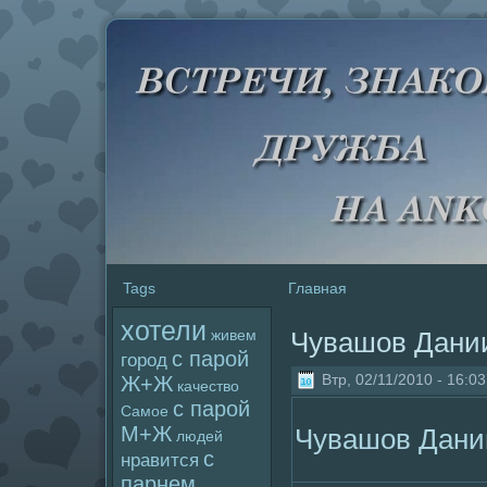
Tags
Главная
хотели
Чувашов Дани
живем
с паpoй
гоpoд
Втр, 02/11/2010 - 16:03
Ж+Ж
качество
с паpoй
Самое
М+Ж
Чувашов Дани
людей
с
нравится
парнем