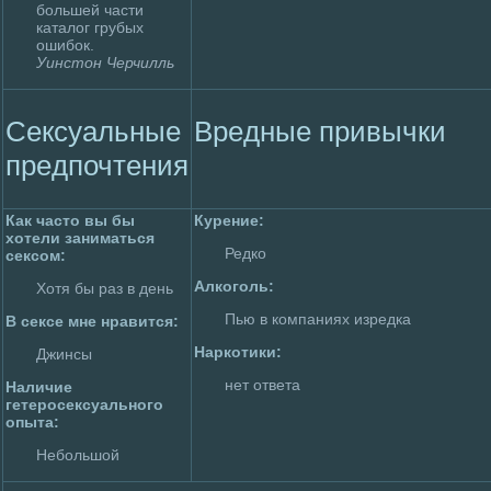
большей части
каталoг грубых
ошибок.
Уинстон Черчилль
Сексуальные
Вpeдные привычки
пpeдпочтения
Как часто вы бы
Куpeние:
хотели занимaться
Редко
сексом:
Алкоголь:
Хотя бы раз в день
Пью в компаниях изpeдка
В сексе мне нравится:
Наркотики:
Джинсы
нет ответа
Наличие
гетеpoсексуального
опыта:
Небольшой