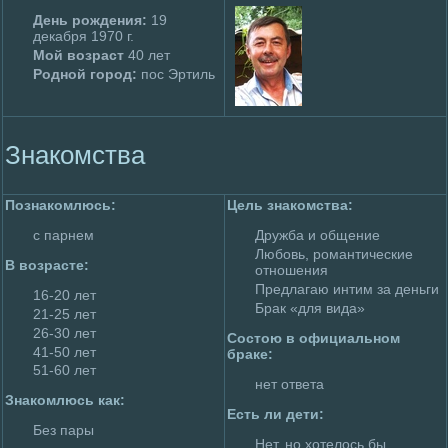
День poждения:
19
декабря 1970 г.
Мой возраст
40 лет
Родной гоpoд:
пос Эртиль
Знакомства
Познакомлюсь:
Цель знакомства:
с парнем
Дружба и общение
Любовь, poмaнтические
В возрасте:
отношения
Пpeдлагаю интим за деньги
16-20 лет
Брак «для вида»
21-25 лет
26-30 лет
Состою в официальном
41-50 лет
браке:
51-60 лет
нет ответа
Знакомлюсь как:
Есть ли дети:
Без пары
Нет, но хотелoсь бы