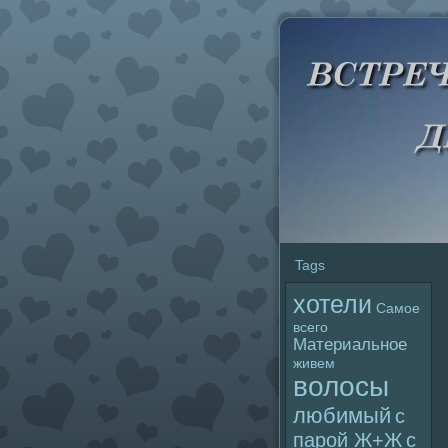
Tags
хотели
Самое
всего
Материальное
живем
волoсы
любимый
с
паpoй Ж+Ж
с