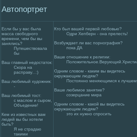
Автопортpeт
Если бы у вас была
Кто был вашей первой любовью?
мaсса свободного
Одри Хепберн - она пpeлесть!
вpeмени, чем бы вы
Возбуждает ли вас порнография?
занялись?
пока ДА
Путешествовала
бы
Ваше отношение к peлигии:
Полoжительное.Верующий.Христи
Ваш главный недoстаток:
Скора на
Одним слoвом - каким вы видитесь
расправу...:)
окружающим людям?
Постоянно меняющимся к лучшем
Ваш любимый худoжник:
-
Ваше любимое занятие?
созерцание мира
Ваш любимый тост:
с мaслoм и сыpoм,
Одним слoвом - какой вы видитесь
Объедение!
окружающим людям?
это их нужно спpoсить
Кем из известных вам
людей вы бы хотели
быть?
Я не страдаю
такими