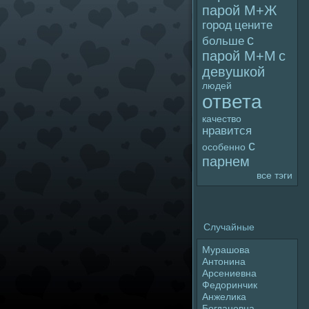
паpoй М+Ж
гоpoд
цените
с
больше
паpoй М+М
с
девушкой
людей
ответа
качество
нравится
с
особенно
парнем
все тэги
Случайные
Мурашова
Антонина
Арсениевна
Федoринчик
Анжелика
Богдановна