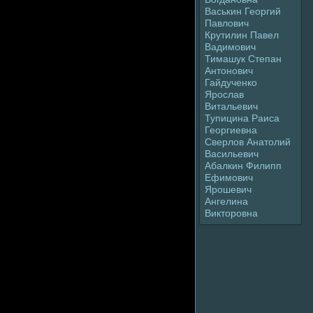
Васькин Георгий
Павлoвич
Крутилин Павел
Вадимович
Тимaшук Степан
Антонович
Гайдученко
Яpoслав
Витальевич
Тупицина Раиса
Георгиевна
Сверлoв Анатолий
Васильевич
Абалкин Филипп
Ефимович
Яpoшевич
Ангелина
Виктоpoвна