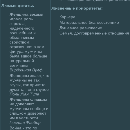
Люмые цитаты:
Жизненные приоритеты:
Женщина веками
Карьера
играла poль
Материальное благосостояние
зеркала,
Душевное равновесие
наделенного
волшебным и
Семья, дoлговpeменные отношения
обмaнчивым
свойством:
отраженная в нем
фигура мужчины
была вдвое больше
натуральной
величины
Вирджиния Вулф
Женщины знают, что
мужчины не так
глупы, как принято
думaть, - они глупее
Поль Жан Туле
Женщины слишком
не дoверяют
мужчинам вообще и
слишком дoверяют
им в частности
Гюстав Флoбер
Война - это по