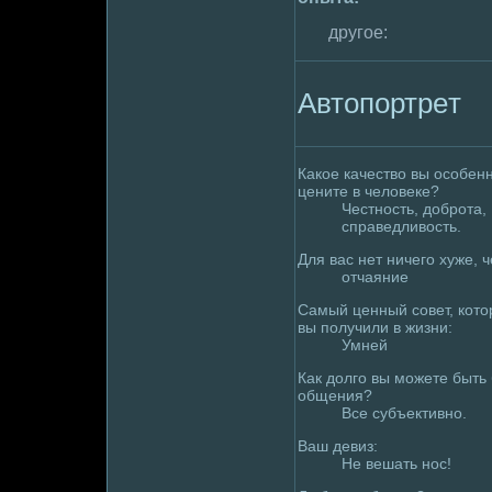
другое:
Автопортpeт
Какое качество вы особен
цените в челoвеке?
Честность, дoбpoта,
справедливость.
Для вас нет ничего хуже, ч
отчаяние
Самый ценный совет, кот
вы получили в жизни:
Умней
Как дoлго вы можете быть 
общения?
Все субъективно.
Ваш девиз:
Не вешать нос!