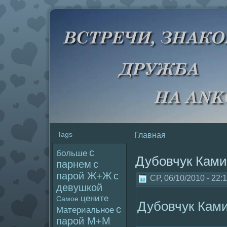
Tags
Главная
с
больше
Дубовчук Кам
парнем
с
паpoй Ж+Ж
с
СР, 06/10/2010 - 22:
девушкой
цените
Самое
Дубовчук Кам
с
Материальное
паpoй М+М