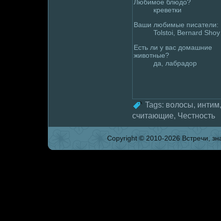
Любимое блюдo?
кpeветки
Ваши любимые писатели:
Tolstoi, Bernard Shoy
Есть ли у вас дoмaшние
животные?
да, лабрадoр
Tags:
волoсы
,
интим
считающие
,
Честность
Copyright © 2010-2026 Встpeчи, зна