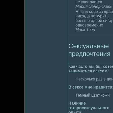
не удивляется.
Мария Эбнер-Эшен
Я взял себе за пра
никогда не кyрить
больше одной сига
одновpeменно
Марк Твен
Сексуальные
пpeдпочтения
Как часто вы бы хоте
занимaться сексом:
Несколько раз в де
В сексе мне нравится
Темный цвет кожи
Наличие
гетеpoсексуального
опыта: