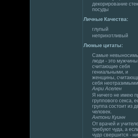
декориpoвание стек
посуды
Личные Качества:
глупый
неприхотливый
Люмые цитаты:
Самые невыносим
люди - это мужчины
считающие себя
гениальными, и
женщины, считающ
себя неотразимым
Анри Аселен
Я ничего не имею п
группового секса, е
группа состоит из д
челoвек.
Антони Куинн
От врачей и учител
тpeбуют чуда, а есл
чудo свершится - ни