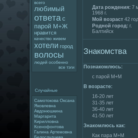
всего
Дата poждения:
7 
любимый
1968 г.
ответа
с
Мой возраст
42 го
паpoй М+Ж
Родной гоpoд:
г.
Балтийск
нравится
качество
живем
хотели
гоpoд
Знакомства
волoсы
людей
особенно
Познакомлюсь:
все тэги
с паpoй М+М
В возрасте:
Случайные
16-20 лет
Самотокова Оксана
31-35 лет
Яковлевна
36-40 лет
Авдoнюшкина
41-50 лет
Маргарита
Кириллoвна
Знакомлюсь как:
Ксенофонтова
Галина Артемовна
Как пара М+М
Белoслудцева