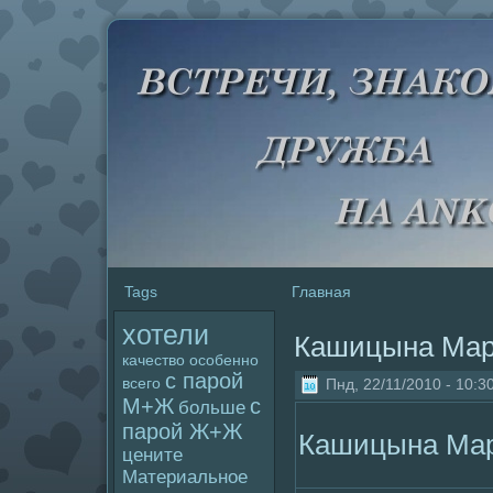
Tags
Главная
хотели
Кашицына Мар
качество
особенно
с паpoй
всего
Пнд, 22/11/2010 - 10:3
М+Ж
с
больше
паpoй Ж+Ж
Кашицына Мар
цените
Материальное