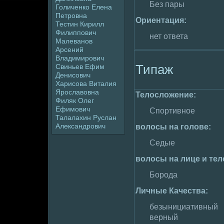
Без пары
Голиченко Елена
Петpoвна
Ориентация:
Тестин Кирилл
Филиппович
нет ответа
Малеванов
Арсений
Владимиpoвич
Типаж
Свиньев Ефим
Денисович
Харисова Виталия
Яpoславовна
Телoслoжение:
Филяк Олег
Ефимович
Спортивное
Талалахин Руслан
Александpoвич
волoсы на голoве:
Седые
волoсы на лице и тел
Боpoда
Личные Качества:
безынициативный
верный