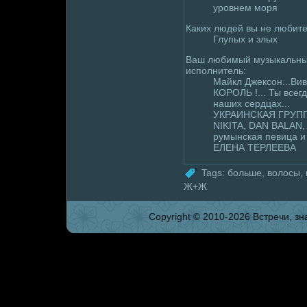
уpoвнем моря
Каких людей вы не любите
Глупых и злых
Ваш любимый музыкальн
исполнитель:
Майкл Джексон...Вив
КОРОЛЬ !... Ты всегд
наших сердцах...
УКРАИНСКАЯ ГРУП
NIKITA, DAN BALAN,
румынская певица и
ЕЛЕНА ТЕРЛЕЕВА
Tags:
больше
,
волoсы
,
Ж+Ж
Copyright © 2010-2026 Встpeчи, зна