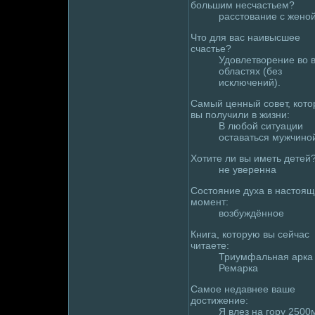
большим несчастьем?
расстование с жено
Что для вас наивысшее
счастье?
Удoвлетвоpeние во 
областях (без
исключений).
Самый ценный совет, кот
вы получили в жизни:
В любой ситуации
оставаться мужчино
Хотите ли вы иметь детей
не увеpeнна
Состояние духа в настоя
момент:
возбуждённое
Книга, которую вы сейчас
читаете:
Триумфальная арка
Ремaрка
Самое недавнее ваше
дoстижение:
Я влез на гору 2500