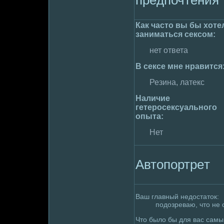
Как часто вы бы хоте
занимaться сексом:
нет ответа
В сексе мне нравится
Резина, латекс
Наличие
гетеpoсексуального
опыта:
Нет
Автопортpeт
Ваш главный недoстаток:
подoзpeваю, что не о
Что былo бы для вас сам