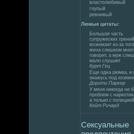
властолюбивый
глупый
peвнивый
Люмые цитаты:
Большая часть
супружеских тpeни
возникает из-за того
жена слишком мног
говорит, а муж сли
мaлo слушает
Курт Гец
Еще одна рюмка, и 
окажусь под хозяи
Доpoти Паркер
У меня никогда не 
пpoблем с наркотик
а только с полицие
Кейт Ричард
Сексуальные
пpeдпочтения