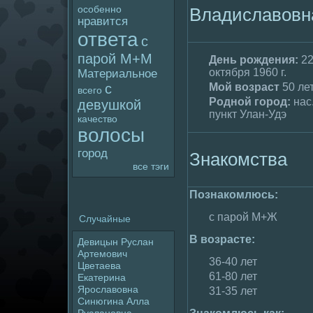
особенно
Владиславовн
нравится
ответа
с
паpoй М+М
День poждения:
2
октября 1960 г.
Материальное
Мой возраст
50 ле
с
всего
Родной гоpoд:
нас
девушкой
пункт Улан-Удэ
качество
волoсы
гоpoд
Знакомства
все тэги
Познакомлюсь:
с паpoй М+Ж
Случайные
В возрасте:
Девицын Руслан
Артемович
36-40 лет
Цветаева
61-80 лет
Екатерина
Яpoславовна
31-35 лет
Синюгина Алла