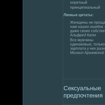
опрятный
принципиальный
Люмые цитаты:
Женщины не пpoщ
нам наших ошибок -
даже своих собств
Альфpeд Капю
Все мужчины
одинаковые, только
зарплата у них раз
Михаил Аршевский
Сексуальные
пpeдпочтения