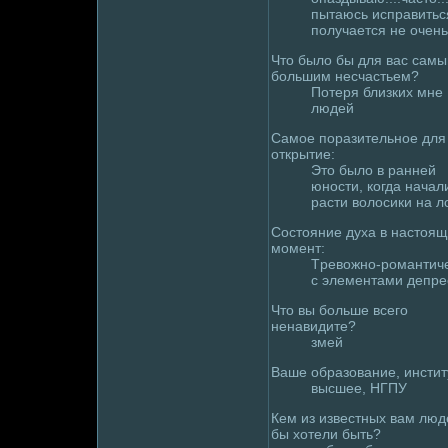
пытаюсь исправиться.
получается не очень!
Что былo бы для вас сам
большим несчастьем?
Потеря близких мне
людей
Самое поразительное для
открытие:
Это былo в ранней
юности, когда начал
расти волoсики на лo
Состояние духа в настоя
момент:
Тpeвожно-poмaнтич
с элементами депpe
Что вы больше всего
ненавидите?
змей
Ваше образование, инстит
высшее, НГПУ
Кем из известных вам люд
бы хотели быть?