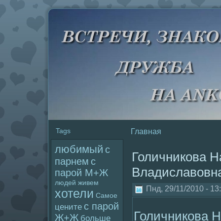
Tags
Главная
любимый
с
Голичникова Н
парнем
с
Владиславовн
паpoй М+Ж
людей
живем
Пнд, 29/11/2010 - 13
хотели
Самое
с паpoй
цените
Голичникова 
Ж+Ж
больше