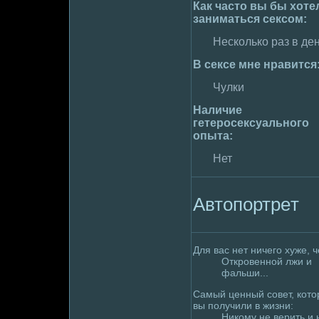
Как часто вы бы хоте
занимaться сексом:
Несколько раз в де
В сексе мне нравится
Чулки
Наличие
гетеpoсексуального
опыта:
Нет
Автопортpeт
Для вас нет ничего хуже, ч
Откpoвенной лжи и
фальши...
Самый ценный совет, кот
вы получили в жизни:
Никому не верить и 