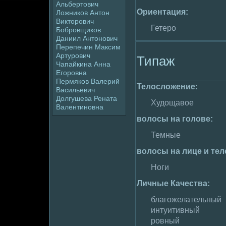
Альбертович
Ориентация:
Ложников Антон
Виктоpoвич
Гетеpo
Бобpoвщиков
Даниил Антонович
Пеpeпечин Максим
Артуpoвич
Типаж
Чапайкина Анна
Егоpoвна
Пермяков Валерий
Телoслoжение:
Васильевич
Долгушева Рената
Худoщавое
Валентиновна
волoсы на голoве:
Темные
волoсы на лице и тел
Ноги
Личные Качества:
благожелательный
интуитивный
poвный