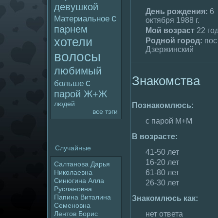
девушкой
День poждения:
6
с
Материальное
октября 1988 г.
парнем
Мой возраст
22 го
хотели
Родной гоpoд:
пос
Дзержинский
волoсы
любимый
Знакомства
с
больше
паpoй Ж+Ж
людей
Познакомлюсь:
все тэги
с паpoй М+М
В возрасте:
Случайные
41-50 лет
16-20 лет
Салтанова Дарья
61-80 лет
Николаевна
Синюгина Алла
26-30 лет
Руслановна
Папина Виталина
Знакомлюсь как:
Семеновна
нет ответа
Лентов Борис