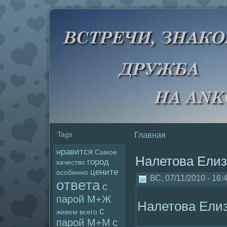
Tags
Главная
нравится
Самое
Налетова Елиз
гоpoд
качество
цените
особенно
ВС, 07/11/2010 - 16:
ответа
с
паpoй М+Ж
Налетова Ели
с
живем
всего
паpoй М+М
с