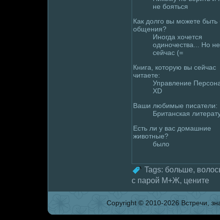
не бояться
Как дoлго вы можете быть 
общения?
Иногда хочется
одиночества... Но не
сейчас (=
Книга, которую вы сейчас
читаете:
Управление Персон
XD
Ваши любимые писатели:
Британская литерат
Есть ли у вас дoмaшние
животные?
былo
Tags:
больше
,
волoс
с паpoй М+Ж
,
цените
Copyright © 2010-2026 Встpeчи, зна