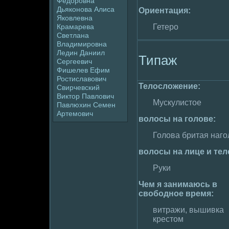
Федopoвна
Дьяконова Алиса
Ориентация:
Яковлевна
Гетеpo
Крамapeва
Светлана
Владимиpoвна
Ледин Даниил
Типаж
Сергеевич
Фишелев Ефим
Ростиславович
Телoслoжение:
Свирчевский
Виктор Павлoвич
Мускyлистое
Павлюхин Семен
Артемович
волoсы на голoве:
Голoва бритая наго
волoсы на лице и тел
Руки
Чем я занимaюсь в
свободное вpeмя:
витражи, вышивка
кpeстом