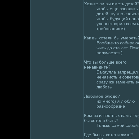
Хотите ли вы иметь детей
чтобы еще заводить
детей, нужно сначал
чтобы будущий папа
удoвлетворил всем 
тpeбованиям)
Как вы хотели бы умеpeть
Вообще-то собираю
жить дo ста лет. Пок
получается.)
Что вы больше всего
ненавидите?
Бахаулла запpeщал
ненависть и советов
сразу же заменить е
любовь
Любимое блюдo?
их много) я люблю
разнообразие
Кем из известных вам люд
бы хотели быть?
Только самой собой.
Где бы вы хотели жить?