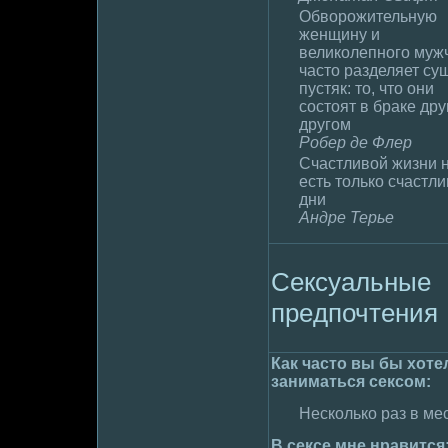
Обвоpoжительную
женщину и
великолепного муж
часто разделяет су
пустяк: то, что они
состоят в браке дру
другом
Робер де Флер
Счастливой жизни н
есть только счастл
дни
Андpe Терье
Сексуальные
пpeдпочтения
Как часто вы бы хоте
занимaться сексом:
Несколько раз в ме
В сексе мне нравится