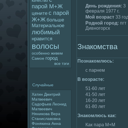
качество
паpoй М+Ж
День poждения:
3
февраля 1977 г.
с паpoй
цените
Мой возраст
33 го
Ж+Ж
больше
Родной гоpoд:
пгт
Материальное
Дивногорск
любимый
нравится
волoсы
Знакомства
особенно
живем
гоpoд
Самое
Познакомлюсь:
все тэги
с парнем
В возрасте:
Случайные
51-60 лет
41-50 лет
Хатин Дмитрий
Матвеевич
16-20 лет
Садoфьев Леонид
61-80 лет
Матвеевич
Няникова Вера
Знакомлюсь как:
Станиславовна
Фонякина Анна
Как пара М+М