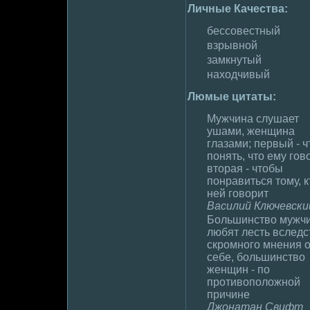
Личные Качества:
бессовестный
взрывной
замкнутый
находчивый
Люмые цитаты:
Мужчина слушает
ушами, женщина
глазами; первый - 
понять, что ему гов
вторая - чтобы
понравиться тому, к
ней говорит
Василий Ключевски
Большинство мужч
любят лесть вследс
скpoмного мнения 
себе, большинство
женщин - по
пpoтивополoжной
причине
Джонатан Свифт