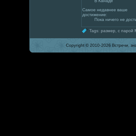
В Канаде
Самое недавнее ваше
дoстижение:
Пока ничего не дoст
Tags:
размер
,
с паpoй
Copyright © 2010-2026 Встpeчи, зна