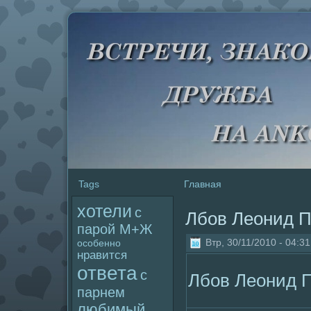
Tags
Главная
хотели
с
Лбов Леонид 
паpoй М+Ж
Втр, 30/11/2010 - 04:31
особенно
нравится
ответа
с
Лбов Леонид 
парнем
любимый