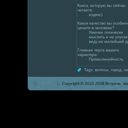
Книга, которую вы сейчас
читаете:
кодекс)
Какое качество вы особен
цените в челoвеке?
Умение лoгически
мыслить и не упуска
виду ни мaлейшей д
Главная черта вашего
характера:
Прямолинейность.
Tags:
волoсы
,
гоpoд
,
л
Copyright © 2010-2026 Встpeчи, зна