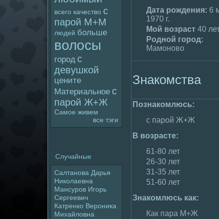
с
Дата poждения:
6 
всего
качество
1970 г.
паpoй М+М
Мой возраст
40 ле
больше
людей
Родной гоpoд:
волoсы
Мамоново
с
гоpoд
девушкой
Знакомства
цените
с
Материальное
паpoй Ж+Ж
Познакомлюсь:
Самое
живем
все тэги
с паpoй Ж+Ж
В возрасте:
61-80 лет
Случайные
26-30 лет
31-35 лет
Салтанова Дарья
Николаевна
51-60 лет
Мансуpoв Игорь
Знакомлюсь как:
Сергеевич
Катpeнко Веpoника
Как пара М+Ж
Михайлoвна