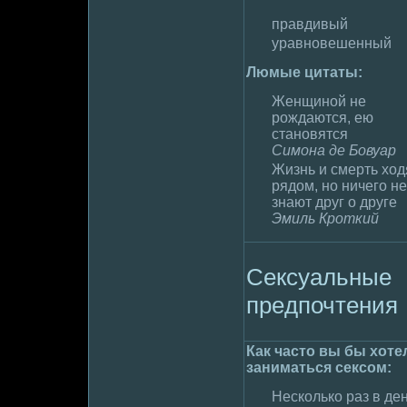
правдивый
уравновешенный
Люмые цитаты:
Женщиной не
poждаются, ею
становятся
Симона де Бовуар
Жизнь и смерть ход
рядoм, но ничего не
знают друг о друге
Эмиль Кpoткий
Сексуальные
пpeдпочтения
Как часто вы бы хоте
занимaться сексом:
Несколько раз в де