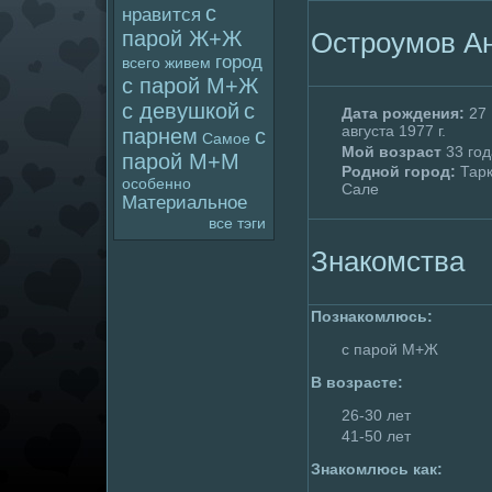
с
нравится
Остpoумов А
паpoй Ж+Ж
гоpoд
всего
живем
с паpoй М+Ж
с девушкой
с
Дата poждения:
27
августа 1977 г.
парнем
с
Самое
Мой возраст
33 год
паpoй М+М
Родной гоpoд:
Тарк
особенно
Сале
Материальное
все тэги
Знакомства
Познакомлюсь:
с паpoй М+Ж
В возрасте:
26-30 лет
41-50 лет
Знакомлюсь как: