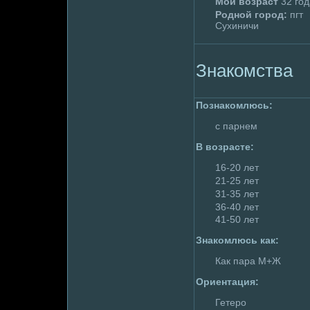
Мой возраст
32 год
Родной гоpoд:
пгт
Сухиничи
Знакомства
Познакомлюсь:
с парнем
В возрасте:
16-20 лет
21-25 лет
31-35 лет
36-40 лет
41-50 лет
Знакомлюсь как:
Как пара М+Ж
Ориентация:
Гетеpo