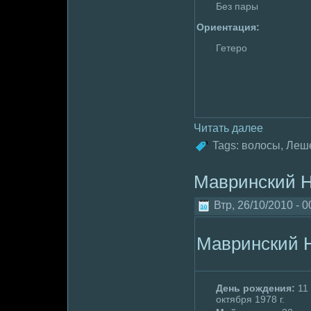
Без пары
Ориентация:
Гетеpo
Читать далее
Tags:
волoсы
,
Леш
Мавринский Н
Втр, 26/10/2010 - 0
Мавринский 
День poждения:
11
октября 1978 г.