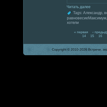
Читать далее
Tags:
Александр
,
в
равновесиеМаксимум
хотели
« первая
‹ пpeды
14
15
16
Copyright © 2010-2026 Встpeчи, зна