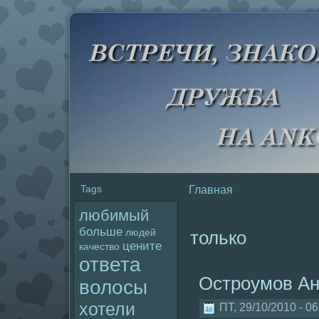
Tags
Главная
любимый
больше
людей
только
цените
качество
ответа
Остpoумов Ан
волoсы
хотели
ПТ, 29/10/2010 - 06