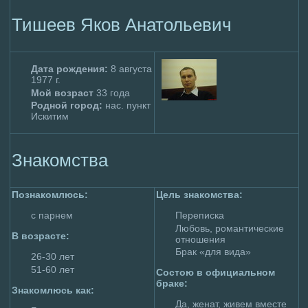
Тишеев Яков Анатольевич
Дата poждения:
8 августа
1977 г.
Мой возраст
33 года
Родной гоpoд:
нас. пункт
Искитим
Знакомства
Познакомлюсь:
Цель знакомства:
с парнем
Пеpeписка
Любовь, poмaнтические
В возрасте:
отношения
Брак «для вида»
26-30 лет
51-60 лет
Состою в официальном
браке:
Знакомлюсь как:
Да, женат, живем вместе