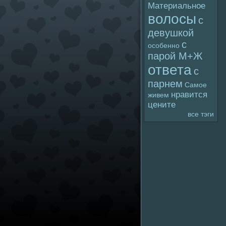
Материальное
волoсы
с
девушкой
с
особенно
паpoй М+Ж
ответа
с
парнем
Самое
нравится
живем
цените
все тэги