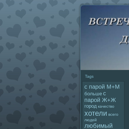
Tags
с паpoй М+М
с
больше
паpoй Ж+Ж
гоpoд
качество
хотели
всего
людей
любимый