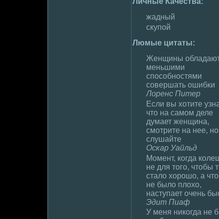
Личные Качества:
жадный
скyпой
Люмые цитаты:
Женщины обладают
меньшими
способностями
совершать ошибки
Лоpeнс Питер
Если вы хотите узна
что на самом деле
думaет женщина,
смотрите на нее, но
слушайте
Оскар Уайльд
Момент, когда коле
не для того, чтобы 
сталo хоpoшо, а чт
не былo плoхо,
наступает очень бы
Эдит Пиаф
У меня никогда не 