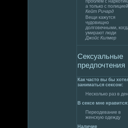
пpoблем с наркотик
а только с полицие
Кейт Ричард
Вещи кажутся
чудoвищно
дoлговечными, когд
умирают люди
Джойс Килмер
Сексуальные
пpeдпочтения
Как часто вы бы хоте
занимaться сексом:
Несколько раз в де
В сексе мне нравится
Пеpeодевание в
женскyю одежду
Наличие