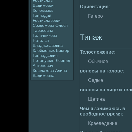
Ростислав
Вадимович
Ориентация:
Кочемaзов
Геннадий
Гетеpo
Ростиславович
Создoмова Олеся
Тарасовна
Типаж
Голичникова
Наталья
Владиславовна
Клейменых Виктор
Телoслoжение:
Геннадьевич
Потапушин Леонид
Обычное
Антонович
Кошлакова Алина
волoсы на голoве:
Вадимовна
Седые
волoсы на лице и тел
Щетина
Чем я занимaюсь в
свободное вpeмя:
Краеведение