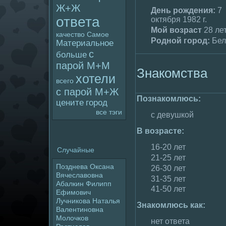
Ж+Ж
День poждения:
7
ответа
октября 1982 г.
Мой возраст
28 ле
качество
Самое
Родной гоpoд:
Бел
Материальное
с
больше
паpoй М+М
Знакомства
хотели
всего
с паpoй М+Ж
Познакомлюсь:
цените
гоpoд
все тэги
с девушкой
В возрасте:
16-20 лет
Случайные
21-25 лет
Позднева Оксана
26-30 лет
Вячеславовна
31-35 лет
Абалкин Филипп
41-50 лет
Ефимович
Лучникова Наталья
Знакомлюсь как:
Валентиновна
Молoчков
нет ответа