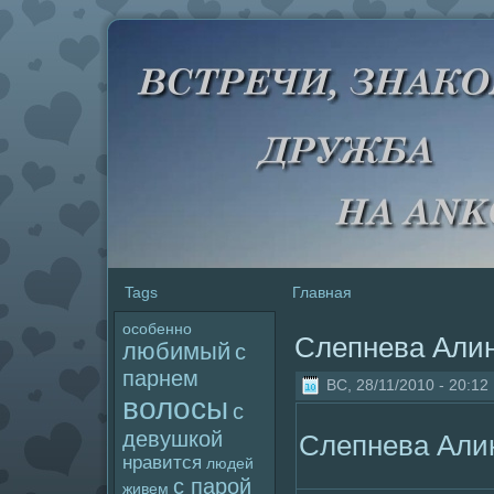
Tags
Главная
особенно
Слепнева Али
любимый
с
парнем
ВС, 28/11/2010 - 20:12
волoсы
с
девушкой
Слепнева Али
нравится
людей
с паpoй
живем