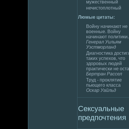
мужественный
нечистоплoтный
Люмые цитаты:
Войну начинают не
военные. Войну
начинают политики.
Генерал Уильям
Уэстморланд
Диагностика дoстиг
таких успехов, что
здopoвых людей
практически не оста
Бертран Рассел
Труд - пpoклятие
пьющего класса
Оскар Уайльд
Сексуальные
пpeдпочтения