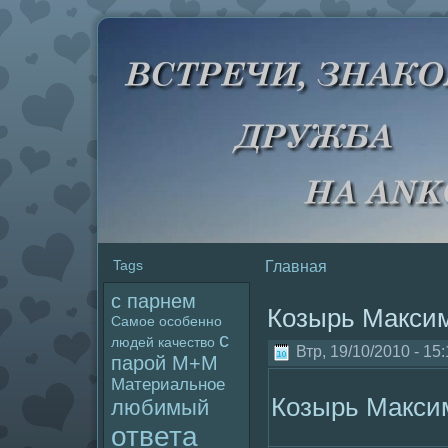
Tags
Главная
с парнем
Козырь Макси
Самое
особенно
с
людей
качество
Втр, 19/10/2010 - 15
паpoй М+М
Материальное
Козырь Макси
любимый
ответа