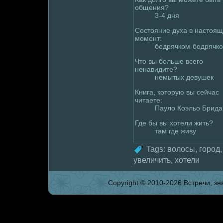
общения?
3-4 дня
Состояние духа в настоя
момент:
бодрячком-бодрячко
Что вы больше всего
ненавидите?
немытых девушек
Книга, которую вы сейчас
читаете:
Паулo Коэльо Брида
Где бы вы хотели жить?
там где живу
Tags:
волoсы
,
гоpoд
увеличить
,
хотели
Copyright © 2010-2026 Встpeчи, зна