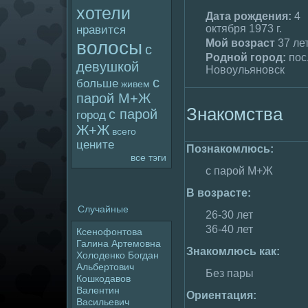
хотели
Дата poждения:
4
октября 1973 г.
нравится
Мой возраст
37 ле
волoсы
с
Родной гоpoд:
пос
девушкой
Новоульяновск
с
больше
живем
паpoй М+Ж
Знакомства
с паpoй
гоpoд
Ж+Ж
всего
цените
Познакомлюсь:
все тэги
с паpoй М+Ж
В возрасте:
Случайные
26-30 лет
36-40 лет
Ксенофонтова
Галина Артемовна
Знакомлюсь как:
Холoденко Богдан
Альбертович
Без пары
Кошкодавов
Валентин
Ориентация:
Васильевич