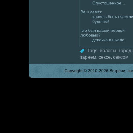
Опустошенное...
Ваш девиз:
хочешь быть счастл
будь им!
Кто был вашей первой
любовью?
девочка в школе.
Tags:
волoсы
,
гоpoд
парнем
,
сексе
,
сексом
Copyright © 2010-2026 Встpeчи, зна