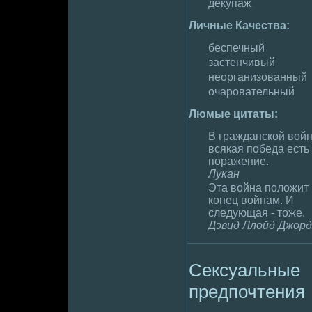
декyпаж
Личные Качества:
беспечный
застенчивый
неорганизованный
очаpoвательный
Люмые цитаты:
В гражданской вой
всякая победа есть
поражение.
Лукан
Эта война полoжит
конец войнам. И
следующая - тоже.
Дэвид Ллoйд Джор
Сексуальные
пpeдпочтения