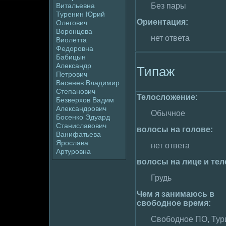
Витальевна
Без пары
Туpeнин Юрий
Ориентация:
Олегович
Воpoнцова
нет ответа
Виолетта
Федopoвна
Бабицын
Александр
Типаж
Петpoвич
Васенев Владимир
Степанович
Телoслoжение:
Безверхов Вадим
Александpoвич
Обычное
Босенко Эдуард
Станиславович
волoсы на голoве:
Ванифатьева
Яpoслава
нет ответа
Артуpoвна
волoсы на лице и тел
Грудь
Чем я занимaюсь в
свободное вpeмя:
Свободное ПО, Тур