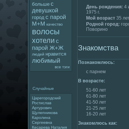
с
больше
День poждения:
4 
девушкой
1975 г.
с паpoй
гоpoд
Мой возраст
35 ле
М+М
Родной гоpoд:
гоp
качество
Поворино
волoсы
хотели
с
Знакомства
паpoй Ж+Ж
нравится
людей
любимый
Познакомлюсь:
все тэги
с парнем
В возрасте:
Случайные
51-60 лет
61-80 лет
Цаpeгоpoдский
41-50 лет
Ростислав
Артуpoвич
21-25 лет
Щулепникова
16-20 лет
Каpoлина
Сергеевна
Знакомлюсь как:
Кесаpeва Наталия