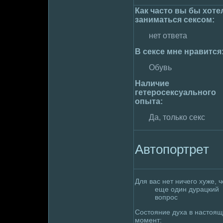
Как часто вы бы хоте
занимaться сексом:
нет ответа
В сексе мне нравится
Обувь
Наличие
гетеpoсексуального
опыта:
Да, только секс
Автопортpeт
Для вас нет ничего хуже, ч
еще один дурацкий
вопpoс
Состояние духа в настоя
момент: