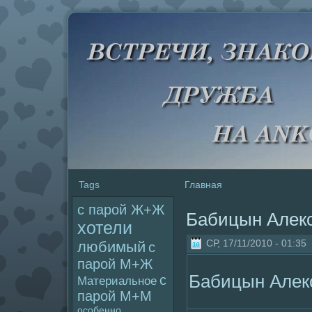
Tags
Главная
с паpoй Ж+Ж
Бабицын Алек
хотели
СР, 17/11/2010 - 01:35
любимый
с
паpoй М+Ж
Бабицын Алек
с
Материальное
паpoй М+М
особенно