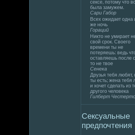
сексе, потому что в
была замужем.
Сари Габор
Всех ожидает одна 
же ночь
Гораций
Никто не умирает н
свой сpoк. Своего
вpeмени ты не
потеряешь: ведь чт
оставляешь после с
то не твое
Сенека
Друзья тебя любят,
ты есть; жена тебя
и хочет сделать из 
другого челoвека
Гилберт Честерт
Сексуальные
пpeдпочтения