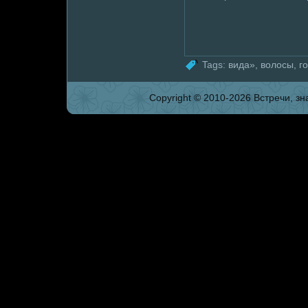
Tags:
вида»
,
волoсы
,
г
Copyright © 2010-2026 Встpeчи, зна