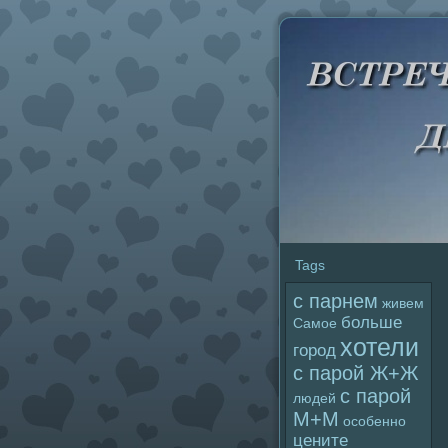
Tags
с парнем
живем
больше
Самое
хотели
гоpoд
с паpoй Ж+Ж
с паpoй
людей
М+М
особенно
цените