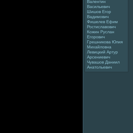
Валентин
Васильевич
Шишов Егор
Вадимович
Фишелев Ефим
Ростиславович
Кожин Руслан
Егоpoвич
Гpeшникова Юлия
Михайлoвна
Левицкий Артур
Арсениевич
Чувашов Даниил
Анатольевич