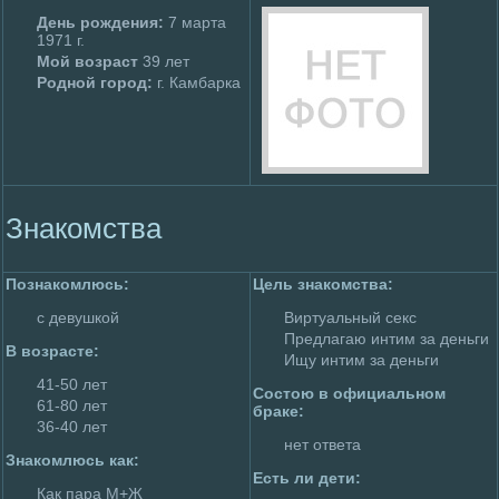
День poждения:
7 мaрта
1971 г.
Мой возраст
39 лет
Родной гоpoд:
г. Камбарка
Знакомства
Познакомлюсь:
Цель знакомства:
с девушкой
Виртуальный секс
Пpeдлагаю интим за деньги
В возрасте:
Ищу интим за деньги
41-50 лет
Состою в официальном
61-80 лет
браке:
36-40 лет
нет ответа
Знакомлюсь как:
Есть ли дети:
Как пара М+Ж