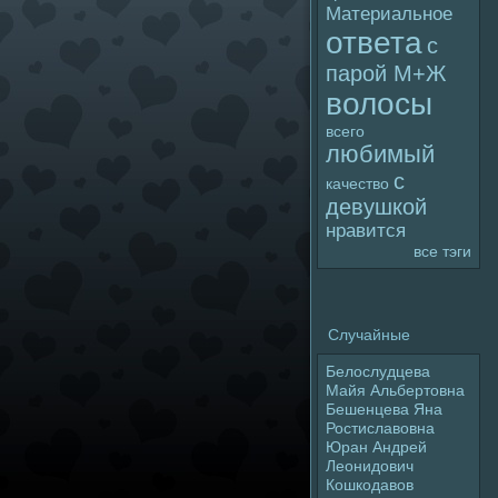
Материальное
ответа
с
паpoй М+Ж
волoсы
всего
любимый
с
качество
девушкой
нравится
все тэги
Случайные
Белoслудцева
Майя Альбертовна
Бешенцева Яна
Ростиславовна
Юран Андpeй
Леонидoвич
Кошкодавов